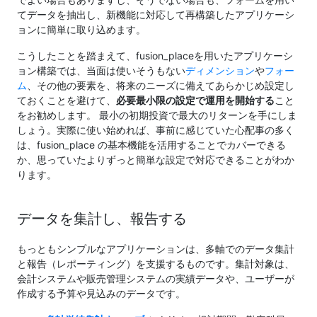
てデータを抽出し、新機能に対応して再構築したアプリケーシ
ョンに簡単に取り込めます。
こうしたことを踏まえて、fusion_placeを用いたアプリケーシ
ョン構築では、当面は使いそうもない
ディメンション
や
フォー
ム
、その他の要素を、将来のニーズに備えてあらかじめ設定し
ておくことを避けて、
必要最小限の設定で運用を開始する
こと
をお勧めします。 最小の初期投資で最大のリターンを手にしま
しょう。実際に使い始めれば、事前に感じていた心配事の多く
は、fusion_place の基本機能を活用することでカバーできる
か、思っていたよりずっと簡単な設定で対応できることがわか
ります。
データを集計し、報告する
もっともシンプルなアプリケーションは、多軸でのデータ集計
と報告（レポーティング）を支援するものです。集計対象は、
会計システムや販売管理システムの実績データや、ユーザーが
作成する予算や見込みのデータです。