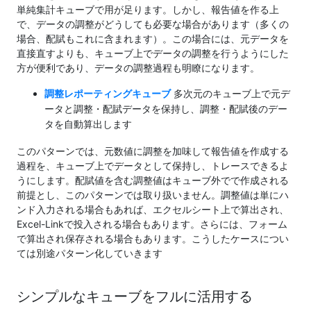
単純集計キューブで用が足ります。しかし、報告値を作る上
で、データの調整がどうしても必要な場合があります（多くの
場合、配賦もこれに含まれます）。この場合には、元データを
直接直すよりも、キューブ上でデータの調整を行うようにした
方が便利であり、データの調整過程も明瞭になります。
調整レポーティングキューブ
多次元のキューブ上で元デ
ータと調整・配賦データを保持し、調整・配賦後のデー
タを自動算出します
このパターンでは、元数値に調整を加味して報告値を作成する
過程を、キューブ上でデータとして保持し、トレースできるよ
うにします。配賦値を含む調整値はキューブ外でで作成される
前提とし、このパターンでは取り扱いません。調整値は単にハ
ンド入力される場合もあれば、エクセルシート上で算出され、
Excel-Linkで投入される場合もあります。さらには、フォーム
で算出され保存される場合もあります。こうしたケースについ
ては別途パターン化していきます
シンプルなキューブをフルに活用する