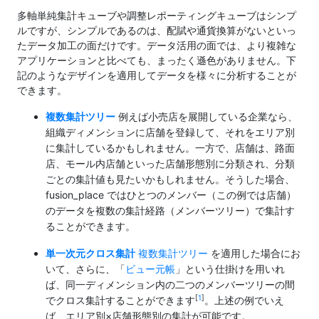
多軸単純集計キューブや調整レポーティングキューブはシンプ
ルですが、シンプルであるのは、配賦や通貨換算がないといっ
たデータ加工の面だけです。データ活用の面では、より複雑な
アプリケーションと比べても、まったく遜色がありません。下
記のようなデザインを適用してデータを様々に分析することが
できます。
複数集計ツリー
例えば小売店を展開している企業なら、
組織ディメンションに店舗を登録して、それをエリア別
に集計しているかもしれません。一方で、店舗は、路面
店、モール内店舗といった店舗形態別に分類され、分類
ごとの集計値も見たいかもしれません。そうした場合、
fusion_place ではひとつのメンバー（この例では店舗）
のデータを複数の集計経路（メンバーツリー）で集計す
ることができます。
単一次元クロス集計
複数集計ツリー
を適用した場合にお
いて、さらに、「
ビュー元帳
」という仕掛けを用いれ
ば、同一ディメンション内の二つのメンバーツリーの間
[
1
]
でクロス集計することができます
。上述の例でいえ
ば、エリア別×店舗形態別の集計が可能です。