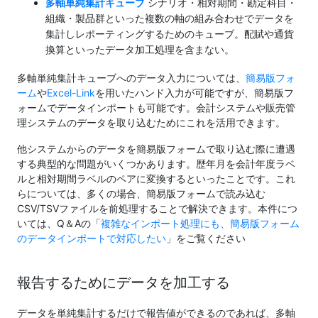
多軸単純集計キューブ
シナリオ・相対期間・勘定科目・
組織・製品群といった複数の軸の組み合わせでデータを
集計しレポーティングするためのキューブ。配賦や通貨
換算といったデータ加工処理を含まない。
多軸単純集計キューブへのデータ入力については、
簡易版フォ
ーム
や
Excel-Link
を用いたハンド入力が可能ですが、簡易版フ
ォームでデータインポートも可能です。会計システムや販売管
理システムのデータを取り込むためにこれを活用できます。
他システムからのデータを簡易版フォームで取り込む際に遭遇
する典型的な問題がいくつかあります。歴年月を会計年度ラベ
ルと相対期間ラベルのペアに変換するといったことです。これ
らについては、多くの場合、簡易版フォームで読み込む
CSV/TSVファイルを前処理することで解決できます。本件につ
いては、Q＆Aの「
複雑なインポート処理にも、簡易版フォーム
のデータインポートで対応したい
」をご覧ください
報告するためにデータを加工する
データを単純集計するだけで報告値ができるのであれば、多軸