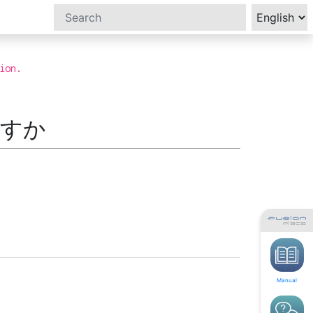
ion.
ますか
Manual
。