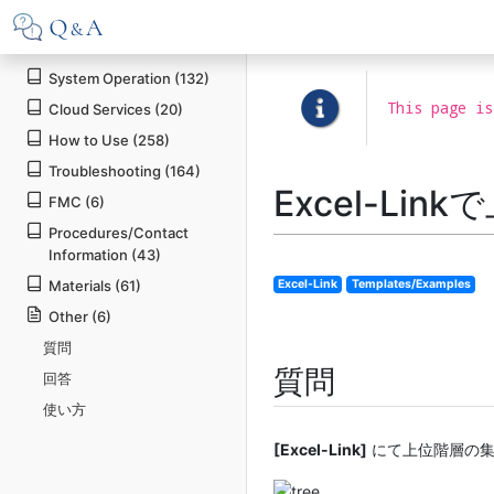
System Operation (132)
This page is
Cloud Services (20)
How to Use (258)
Troubleshooting (164)
Excel-L
FMC (6)
Procedures/Contact
Information (43)
Materials (61)
Excel-Link
Templates/Examples
Other (6)
質問
質問
回答
使い方
[Excel-Link]
にて上位階層の集