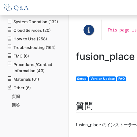
System Operation (132)
This page is
Cloud Services (20)
How to Use (258)
Troubleshooting (164)
fusion_p
FMC (6)
Procedures/Contact
Information (43)
Materials (61)
Setup
Version Update
FAQ
Other (6)
質問
質問
回答
fusion_place のインス