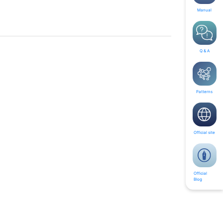
Manual
Q & A
Patterns
Official site
Official
Blog