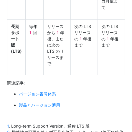
カ月後ま
で
長期
毎年
リリース
次の LTS
次の LTS
1
1
サポ
回
から
年
リリース
リリース
1
1
ート
後、また
の
年後
の
年後
版
は次の
まで
まで
(LTS)
LTS のリ
リースま
で
関連記事:
バージョン番号体系
製品とバージョン適用
1
. Long-term Support Version、通称 LTS 版