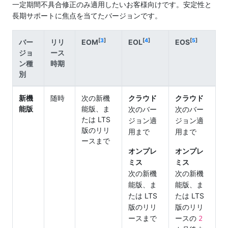
一定期間不具合修正のみ適用したいお客様向けです。安定性と
長期サポートに焦点を当てたバージョンです。
[
3
]
[
4
]
[
5
]
バー
リリ
EOM
EOL
EOS
ジョ
ース
ン種
時期
別
新機
随時
次の新機
クラウド
クラウド
能版
能版、ま
次のバー
次のバー
たは LTS
ジョン適
ジョン適
版のリリ
用まで
用まで
ースまで
オンプレ
オンプレ
ミス
ミス
次の新機
次の新機
能版、ま
能版、ま
たは LTS
たは LTS
版のリリ
版のリリ
2
ースまで
ースの