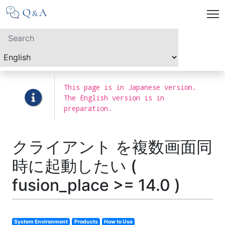
This page is in Japanese version.
The English version is in
preparation.
クライアント を複数画面同
時に起動したい (
fusion_place >= 14.0 )
System Environment
Products
How to Use