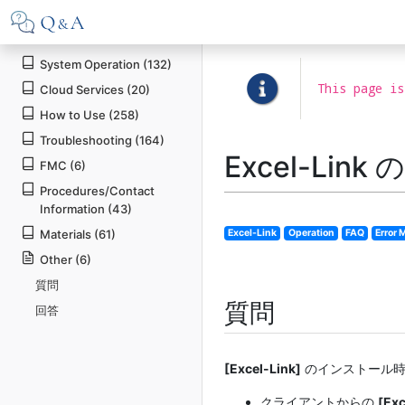
System Operation (132)
This page is
Cloud Services (20)
How to Use (258)
Troubleshooting (164)
Excel-Link
FMC (6)
Procedures/Contact
Information (43)
Materials (61)
Excel-Link
Operation
FAQ
Error
Other (6)
質問
質問
回答
[Excel-Link]
のインストール時
クライアントからの
[Exc