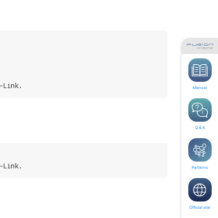
-Link.
Manual
Q & A
-Link.
Patterns
Official site