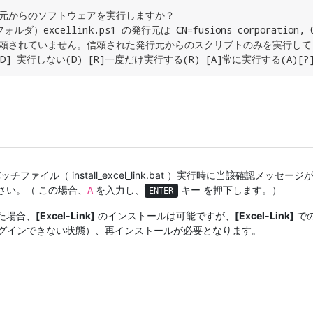
元からのソフトウェアを実行しますか？

）excellink.ps1 の発行元は CN=fusions corporation, 
信頼されていません。信頼された発行元からのスクリブトのみを実行して
[D] 実行しない(D) [R]一度だけ実行する(R) [A]常に実行する(A)[
ファイル（ install_excel_link.bat ）実行時に当該確認メッ
A
ださい。（ この場合、
を入力し、
キー を押下します。）
ENTER
した場合、
[Excel-Link]
のインストールは可能ですが、
[Excel-Link]
での
グインできない状態）、再インストールが必要となります。