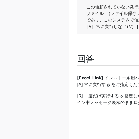
  この信頼されていない発行
  ファイル （ファイル保存フォルダ
  であり、このシステムで
  [V] 常に実行しない(v) 
回答
[Excel-Link]
インストール用バッチ
[A] 常に実行する をご指定く
[R] 一度だけ実行する を指定
イン中メッセージ表示のままロ