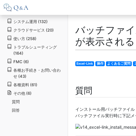
システム運用 (132)
バッチファイル
クラウドサービス (20)
が表示される ( fu
使い方 (258)
トラブルシューティング
(164)
FMC (6)
Excel-Link
操作
よくあるご質問
各種お手続き・お問い合わ
せ (43)
各種資料 (61)
質問
その他 (6)
質問
インストール用バッチファイル（ inst
回答
バッチファイル実行時に下記メ