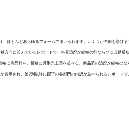
り、ほとんどあらゆるフォームで用いられます。いくつかの例を挙げま
が縦軸方向に並んでいるレポートで、科目追廃が縦軸の行ならびに自動反
縦軸に商品群を、横軸に月別売上高を並べる。商品群の追廃が縦軸のな
値が表示され、第2列以降に配下の各部門の内訳が並べられるレポートで