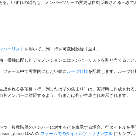
ある。いずれの場合も、メンバーツリーの変更は自動反映されるべきで
ンバーリスト
を用いて、列・行を可変回数繰り返す。
軸・横軸に配したディメンションにはメンバーリストを割り当てること
、フォーム中で可変的にしたい軸に
ループ仕様
を配置します。ループ仕
生成される各項目（行・列またはその集まり）は、実行時に作成される
の各メンバーに対応するよう、行または列が生成され表示されます。
かつ、複数階層のメンバーに対する行を表示する場合、行タイトルを字
n_place Q&A の
フォームでのタイトル字下げサンプル
にサンプル