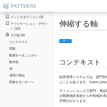
イントロダクション (2)
伸縮する軸
アプリケーション・デザイ
ン (22)
その他 (0)
パターン
コンテキスト
問題
配慮すべきことがら
コンテキスト
解決策
例
適用の帰結
経営管理システムでは、部門別
ぶこともあります。fusion_p
関連するパターン
ディメンション上で部門・商品
が関西地区本部から中部地区本
手間がかかります。