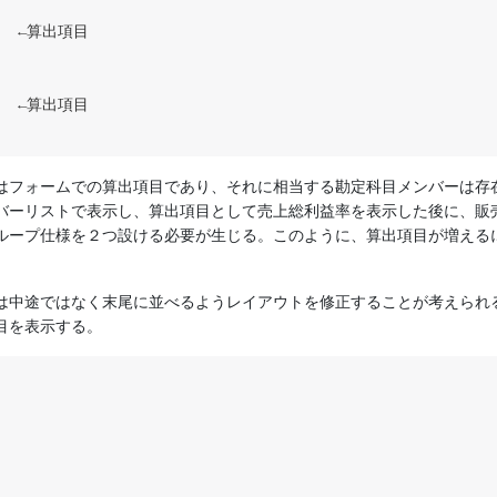
　←算出項目

　←算出項目

はフォームでの算出項目であり、それに相当する勘定科目メンバーは存
バーリストで表示し、算出項目として売上総利益率を表示した後に、販
ループ仕様を２つ設ける必要が生じる。このように、算出項目が増える
は中途ではなく末尾に並べるようレイアウトを修正することが考えられる
目を表示する。