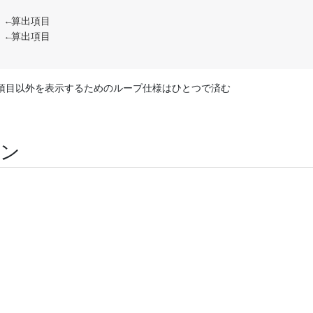
←算出項目

←算出項目

項目以外を表示するためのループ仕様はひとつで済む
ーン