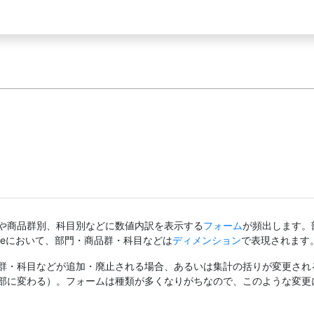
や商品群別、科目別などに数値内訳を表示する
フォーム
が頻出します。
laceにおいて、部門・商品群・科目などは
ディメンション
で表現されます
群・科目などが追加・廃止される場合、あるいは集計の括りが変更され
部に変わる）。フォームは種類が多くなりがちなので、このような変更