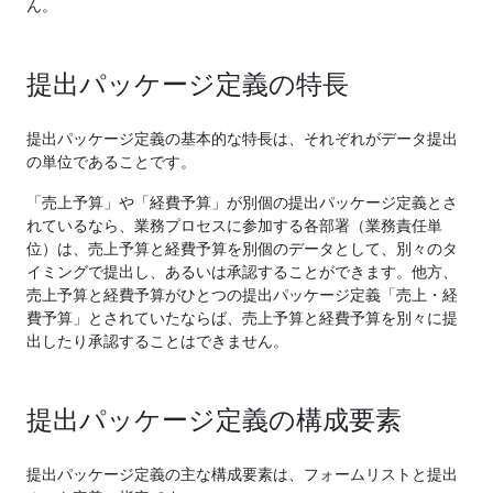
ん。
提出パッケージ定義の特長
提出パッケージ定義の基本的な特長は、それぞれがデータ提出
の単位であることです。
「売上予算」や「経費予算」が別個の提出パッケージ定義とさ
れているなら、業務プロセスに参加する各部署（業務責任単
位）は、売上予算と経費予算を別個のデータとして、別々のタ
イミングで提出し、あるいは承認することができます。他方、
売上予算と経費予算がひとつの提出パッケージ定義「売上・経
費予算」とされていたならば、売上予算と経費予算を別々に提
出したり承認することはできません。
提出パッケージ定義の構成要素
提出パッケージ定義の主な構成要素は、フォームリストと提出