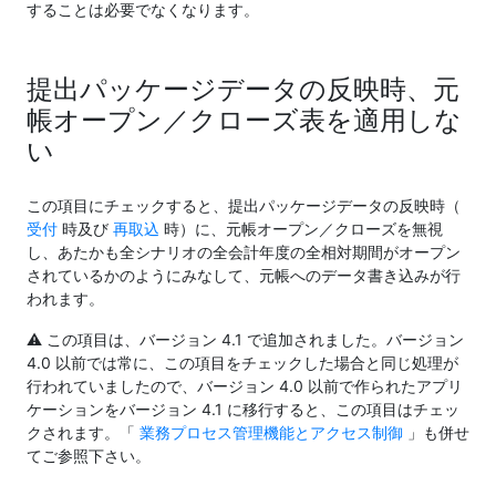
することは必要でなくなります。
提出パッケージデータの反映時、元
帳オープン／クローズ表を適用しな
い
この項目にチェックすると、提出パッケージデータの反映時（
受付
時及び
再取込
時）に、元帳オープン／クローズを無視
し、あたかも全シナリオの全会計年度の全相対期間がオープン
されているかのようにみなして、元帳へのデータ書き込みが行
われます。
⚠ この項目は、バージョン 4.1 で追加されました。バージョン
4.0 以前では常に、この項目をチェックした場合と同じ処理が
行われていましたので、バージョン 4.0 以前で作られたアプリ
ケーションをバージョン 4.1 に移行すると、この項目はチェッ
クされます。「
業務プロセス管理機能とアクセス制御
」も併せ
てご参照下さい。