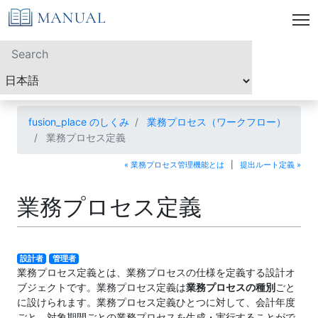
fusion_place のしくみ
業務プロセス（ワークフロー）
業務プロセス定義
« 業務プロセス管理機能とは
|
提出ルート定義 »
業務プロセス定義
設計者
管理者
業務プロセス定義とは、業務プロセスの仕様を定義する設計オ
ブジェクトです。業務プロセス定義は
業務プロセスの種別
ごと
に設けられます。業務プロセス定義ひとつに対して、会計年度
ごと、対象期間ごとの業務プロセスを生成・実行することがで