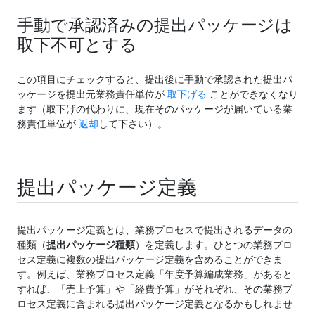
手動で承認済みの提出パッケージは
取下不可とする
この項目にチェックすると、提出後に手動で承認された提出パ
ッケージを提出元業務責任単位が
取下げる
ことができなくなり
ます（取下げの代わりに、現在そのパッケージが届いている業
務責任単位が
返却
して下さい）。
提出パッケージ定義
提出パッケージ定義とは、業務プロセスで提出されるデータの
種類（
提出パッケージ種類
）を定義します。ひとつの業務プロ
セス定義に複数の提出パッケージ定義を含めることができま
す。例えば、業務プロセス定義「年度予算編成業務」があると
すれば、「売上予算」や「経費予算」がそれぞれ、その業務プ
ロセス定義に含まれる提出パッケージ定義となるかもしれませ