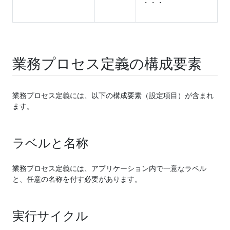
・・・
業務プロセス定義の構成要素
業務プロセス定義には、以下の構成要素（設定項目）が含まれ
ます。
ラベルと名称
業務プロセス定義には、アプリケーション内で一意なラベル
と、任意の名称を付す必要があります。
実行サイクル