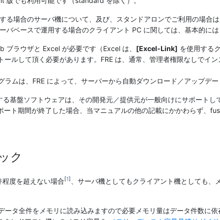
bit 版でも利用可能です（standard を除く）。
用する場合のサーバ機について、及び、スタンドアロンでご利用の場合は、実
サーバベースで運用する場合のクライアント PC に関しては、基本的には
ブラウザと Excel が必要です（Excel は、
[Excel-Link]
を使用するク
ンストールして頂く必要があります。FRE は、通常、管理者権限なしでインスト
本体のプログラムは、FRE によって、サーバーから自動ダウンロード／アップデ
がサポートする基盤ソフトウェアは、その開発元／提供元が一般向けにサポー
ート期間が終了した場合、当マニュアルの他の記載にかかわらず、fusio
ック
[
1
]
万件程度を超えない場合
、サーバ機としてもクライアント機としても、メ
 は、元帳のデータ全件をメモリに読み込みますので必要メモリ量はデータ件数に