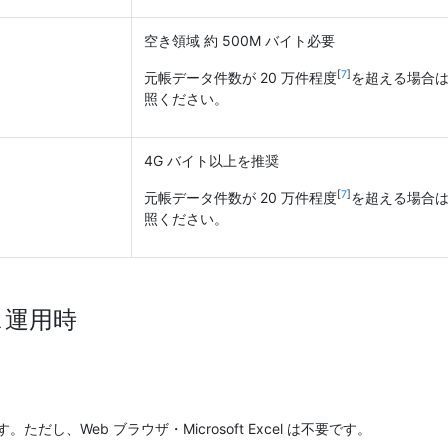
空き領域 約 500M バイト必要
[
7
]
元帳データ件数が 20 万件程度
を超える場合
照ください。
4G バイト以上を推奨
[
7
]
元帳データ件数が 20 万件程度
を超える場合
照ください。
ス運用時
だし、Web ブラウザ・Microsoft Excel は不要です。