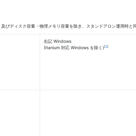
る点、及びディスク容量・物理メモリ容量を除き、スタンドアロン運用時と
右記 Windows
[
2
]
(Itanium 対応 Windows を除く)