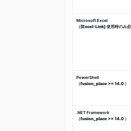
Microsoft Excel
（
[Excel-Link]
使用時のみ必
PowerShell
（
fusion_place >= 14.0
）
.NET Framework
（
fusion_place >= 14.0
）