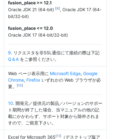
fusion_place >= 12.1
[
9
]
Oracle JDK 21 (64-bit)
, Oracle JDK 17 (64-
bit/32-bit)
fusion_place <= 12.0
Oracle JDK 17 (64-bit/32-bit)
9
. リクエスタを非SSL通信にて接続の際は下記
Q＆A
をご参照ください。
Web ページ表示用に
Microsoft Edge
,
Google
Chrome
,
Firefox
いずれかの Web ブラウザが必
[
10
]
要。
10
. 開発元／提供元の製品／バージョンのサポー
ト期間が終了した場合、当マニュアルの他の記
載にかかわらず、サポート対象から除外されま
すので、ご留意下さい。
[
11
]
Excel for Microsoft 365
（デスクトップ版ア