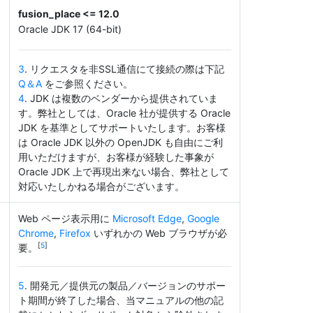
fusion_place <= 12.0
Oracle JDK 17 (64-bit)
3
. リクエスタを非SSL通信にて接続の際は下記
Q＆A
をご参照ください。
4
. JDK は複数のベンダーから提供されていま
す。弊社としては、Oracle 社が提供する Oracle
JDK を基準としてサポートいたします。お客様
は Oracle JDK 以外の OpenJDK も自由にご利
用いただけますが、お客様が経験した事象が
Oracle JDK 上で再現出来ない場合、弊社として
対応いたしかねる場合がございます。
Web ページ表示用に
Microsoft Edge
,
Google
Chrome
,
Firefox
いずれかの Web ブラウザが必
[
5
]
要。
5
. 開発元／提供元の製品／バージョンのサポー
ト期間が終了した場合、当マニュアルの他の記