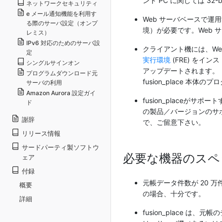
ント PC に関しては 32-
ネットワークセキュリティ
e メール通知機能を利用す
Web サーバベースで運
る際のサーバ設定（オンプ
境）が必要です。Web 
レミス）
IPv6 対応のためのサーバ設
クライアント機には、Web 
定
実行環境
(FRE) をイ
シングルサインオン
アップデートされます。
プログラムダウンロード元
fusion_place 
サーバの利用
Amazon Aurora 設定ガイ
fusion_place
ド
の製品／バージョンのサポ
謝辞
で、ご留意下さい。
リリース情報
サードパーティ製ソフトウ
必要な機器のスペ
ェア
付録
元帳データ件数が 20 
概要
の場合、十分です。
詳細
fusion_place