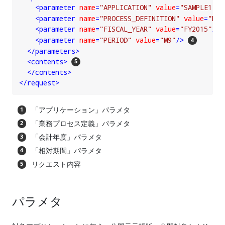
<
parameter
name
=
"APPLICATION"
value
=
"SAMPLE1"
/>
<
parameter
name
=
"PROCESS_DEFINITION"
value
=
"BUD
<
parameter
name
=
"FISCAL_YEAR"
value
=
"FY2015"
/>
<
parameter
name
=
"PERIOD"
value
=
"M9"
/>
</
parameters
>
<
contents
>
</
contents
>
</
request
>
「アプリケーション」パラメタ
「業務プロセス定義」パラメタ
「会計年度」パラメタ
「相対期間」パラメタ
リクエスト内容
パラメタ