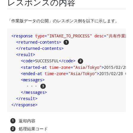
レスポンスの内容
「作業版データの公開」のレスポンス例を以下に示します。
<
response
type
=
"INTAKE_TO_PROCESS"
desc
=
"共有作業版
<
returned-contents
>
</
returned-contents
>
<
result
>
<
code
>
SUCCESSFUL
</
code
>
<
started-at
time-zone
=
"Asia/Tokyo"
>
2015/02/28 0
<
ended-at
time-zone
=
"Asia/Tokyo"
>
2015/02/28 09:
<
messages
>
      ・・・ 
</
messages
>
</
result
>
</
response
>
返却内容
処理結果コード