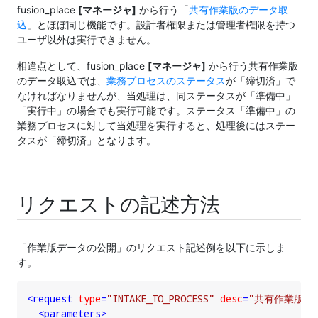
fusion_place
[マネージャ]
から行う「
共有作業版のデータ取
込
」とほぼ同じ機能です。設計者権限または管理者権限を持つ
ユーザ以外は実行できません。
相違点として、fusion_place
[マネージャ]
から行う共有作業版
のデータ取込では、
業務プロセスのステータス
が「締切済」で
なければなりませんが、当処理は、同ステータスが「準備中」
「実行中」の場合でも実行可能です。ステータス「準備中」の
業務プロセスに対して当処理を実行すると、処理後にはステー
タスが「締切済」となります。
リクエストの記述方法
「作業版データの公開」のリクエスト記述例を以下に示しま
す。
<
request
type
=
"INTAKE_TO_PROCESS"
desc
=
"共有作業版デ
<
parameters
>