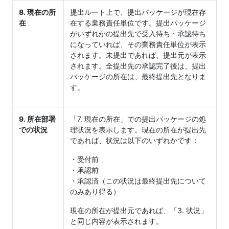
8. 現在の所
提出ルート上で、提出パッケージが現在存
在
在する業務責任単位です。提出パッケージ
がいずれかの提出先で受入待ち・承認待ち
になっていれば、その業務責任単位が表示
されます。未提出であれば、提出元が表示
されます。全提出先の承認完了後は、提出
パッケージの所在は、最終提出先となりま
す。
9. 所在部署
「7. 現在の所在」での提出パッケージの処
での状況
理状況を表示します。現在の所在が提出先
であれば、状況は以下のいずれかです：
・受付前
・承認前
・承認済（この状況は最終提出先について
のみあり得る）
現在の所在が提出元であれば、「3. 状況」
と同じ内容が表示されます。