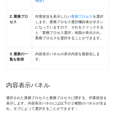
権限
）
2. 業務プロ
作業状況を表示したい
業務プロセス
を選択
セス
します。業務プロセス選択欄自体がボタン
になっていますので、それをクリックする
と「業務プロセス選択」画面が表示され、
業務プロセスを選択することができます。
3. 最新の一
内容表示パネルの表示内容を最新化しま
覧を取得
す。
内容表示パネル
選択された業務プロセスと業務プロセスに関する、作業状況を
表示します。内容表示パネルには以下の２種類のパネルが含ま
れ、タブによって選択することができます：