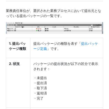
業務責任単位が、選択された業務プロセスにおいて提出元とな
っている提出パッケージの一覧です。
1. 提出パッ
提出パッケージの種類を表す「
提出パッケ
ケージ種類
ージ定義
」です。
2. 状況
パッケージの提出状況が以下の区分で表示
されます：
・未提出
・提出済
・取下済
・返却済
・完了