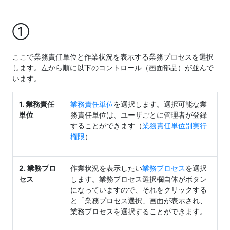
①
ここで業務責任単位と作業状況を表示する業務プロセスを選択
します。左から順に以下のコントロール（画面部品）が並んで
います。
1. 業務責任
業務責任単位
を選択します。選択可能な業
単位
務責任単位は、ユーザごとに管理者が登録
することができます（
業務責任単位別実行
権限
）
2. 業務プロ
作業状況を表示したい
業務プロセス
を選択
セス
します。業務プロセス選択欄自体がボタン
になっていますので、それをクリックする
と「業務プロセス選択」画面が表示され、
業務プロセスを選択することができます。