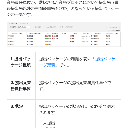
業務責任単位が、選択された業務プロセスにおいて提出先（最
終提出先以外の中間経由先も含め）となっている提出パッケー
ジの一覧です。
1. 提出パッ
提出パッケージの種類を表す「
提出パッケ
ケージ種類
ージ定義
」です。
2. 提出元業
提出パッケージの提出元業務責任単位で
務責任単位
す。
3. 状況
提出パッケージの状況が以下の区分で表示
されます：
・未提出