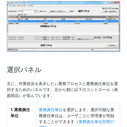
選択パネル
主に、作業状況を表示したい業務プロセスと業務責任単位を選
択するためのパネルです。左から順に以下のコントロール（画
面部品）が並んでいます。
1. 業務責任
業務責任単位
を選択します。選択可能な業
単位
務責任単位は、ユーザごとに管理者が登録
することができます（
業務責任単位別実行