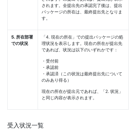
されます。全提出先の承認完了後は、提出
パッケージの所在は、最終提出先となりま
す。
5. 所在部署
「4. 現在の所在」での提出パッケージの処
での状況
理状況を表示します。現在の所在が提出先
であれば、状況は以下のいずれかです：
・受付前
・承認前
・承認済（この状況は最終提出先について
のみあり得る）
現在の所在が提出元であれば、「2. 状況」
と同じ内容が表示されます。
受入状況一覧