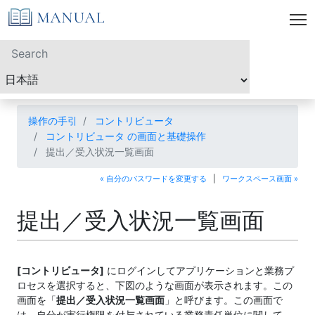
操作の手引
コントリビュータ
コントリビュータ の画面と基礎操作
提出／受入状況一覧画面
« 自分のパスワードを変更する
|
ワークスペース画面 »
提出／受入状況一覧画面
[コントリビュータ]
にログインしてアプリケーションと業務プ
ロセスを選択すると、下図のような画面が表示されます。この
画面を「
提出／受入状況一覧画面
」と呼びます。この画面で
は、自分が実行権限を付与されている業務責任単位に関して、