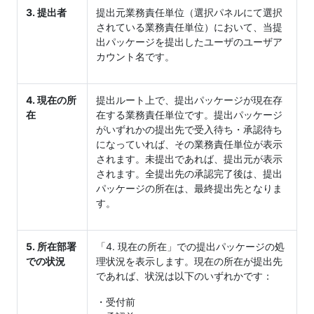
3. 提出者
提出元業務責任単位（選択パネルにて選択
されている業務責任単位）において、当提
出パッケージを提出したユーザのユーザア
カウント名です。
4. 現在の所
提出ルート上で、提出パッケージが現在存
在
在する業務責任単位です。提出パッケージ
がいずれかの提出先で受入待ち・承認待ち
になっていれば、その業務責任単位が表示
されます。未提出であれば、提出元が表示
されます。全提出先の承認完了後は、提出
パッケージの所在は、最終提出先となりま
す。
5. 所在部署
「4. 現在の所在」での提出パッケージの処
での状況
理状況を表示します。現在の所在が提出先
であれば、状況は以下のいずれかです：
・受付前