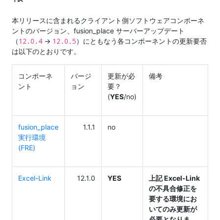
本リリースに含まれるクライアント側ソフトウェアコンポーネ
ントのバージョン、fusion_place サーバーアップデート
12.0.4
12.0.5
（
→
）にともなう各コンポーネントの更新要否
は以下のとおりです。
コンポーネ
バージ
更新が必
備考
ント
ョン
要？
(
YES
/no)
fusion_place
1.1.1
no
実行環境
(FRE)
Excel-Link
12.1.0
YES
上記 Excel-Link
の不具合修正を
要する環境にお
いてのみ更新が
必要となりま