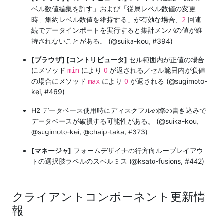
ベル数値編集を許す」および「従属レベル数値の変更
2
時、集約レベル数値を維持する」が有効な場合、
回連
続でデータインポートを実行すると集計メンバの値が維
持されないことがある。 (@suika-kou, #394)
[ブラウザ]
[コントリビュータ]
セル範囲内が正値の場合
min
0
にメソッド
により
が返される／セル範囲内が負値
max
0
の場合にメソッド
により
が返される (@sugimoto-
kei, #469)
H2 データベース使用時にディスクフルの際の書き込みで
データベースが破損する可能性がある。 (@suika-kou,
@sugimoto-kei, @chaip-taka, #373)
[マネージャ]
フォームデザイナの行方向ループレイアウ
トの選択肢ラベルのスペルミス (@ksato-fusions, #442)
クライアントコンポーネント更新情
報