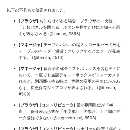
以下の不具合が修正されました。
[ブラウザ]
お知らせがある場合、ブラウザの「比較」
「比較パネルを閉じる」ボタンを押すたびにお知らせ画
面が表示される (@iteman, #398)
[マネージャ]
テーブルパネルの縦スクロールバーの列を
テーブルのヘッダー領域でクリックするとエラーが発生
する。 (@iteman, #510)
[マネージャ]
多言語名称テキストボックスを含む画面に
おいて、一度でも当該テキストボックスがフォーカスさ
れると、別画面へ移る時に、実際の変更の有無にかかわ
らず、変更保存ダイアログが表示される。 (@iteman,
#509)
[ブラウザ]
[コントリビュータ]
最小期間単位が「半
期」、保証表示形式が「年度累計」の場合、上半期にデ
ータ登録できない (@sugimoto-kei, #503)
[ブラウザ]
[コントリビュータ]
シナリオの設定「集約レ