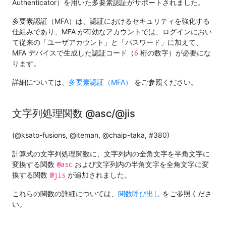
Authenticator）を用いた多要素認証がサポートされました。
多要素認証（MFA）は、認証におけるセキュリティを強化する
仕組みであり、MFA が有効なアカウントでは、ログインにおい
て従来の「ユーザアカウント」と「パスワード」に加えて、
6
MFA デバイスで生成した認証コード（
桁の数字）が必要にな
ります。
詳細については、
多要素認証（MFA）
をご参照ください。
文字列処理関数 @asc/@jis
(@ksato-fusions, @iteman, @chaip-taka, #380)
計算式の文字列処理関数に、文字列内の全角文字を半角文字に
@asc
変換する関数
および文字列内の半角文字を全角文字に変
@jis
換する関数
が追加されました。
これらの関数の詳細については、
関数呼び出し
をご参照くださ
い。