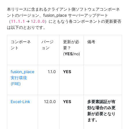
本リリースに含まれるクライアント側ソフトウェアコンポーネ
ントのバージョン、fusion_place サーバーアップデート
11.1.1
12.0.0
（
→
）にともなう各コンポーネントの更新要否
は以下のとおりです。
コンポーネ
バージ
更新が必
備考
ント
ョン
要？
(
YES
/no)
fusion_place
1.1.0
YES
実行環境
(FRE)
Excel-Link
12.0.0
YES
多要素認証が有
効な場合のみ更
新が必要となり
ます。