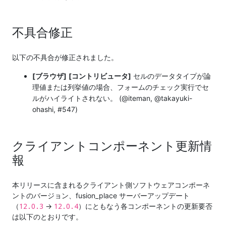
不具合修正
以下の不具合が修正されました。
[ブラウザ]
[コントリビュータ]
セルのデータタイプが論
理値または列挙値の場合、フォームのチェック実行でセ
ルがハイライトされない。 (@iteman, @takayuki-
ohashi, #547)
クライアントコンポーネント更新情
報
本リリースに含まれるクライアント側ソフトウェアコンポーネ
ントのバージョン、fusion_place サーバーアップデート
12.0.3
12.0.4
（
→
）にともなう各コンポーネントの更新要否
は以下のとおりです。