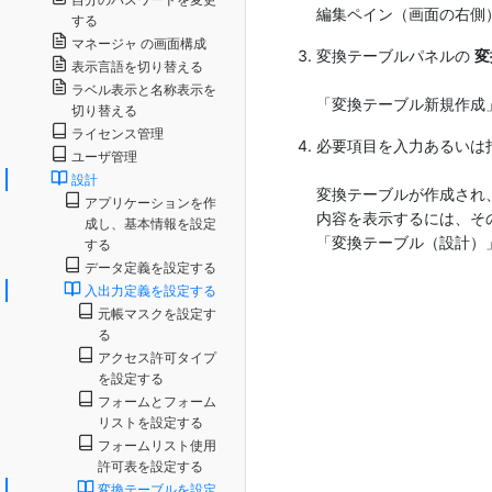
編集ペイン（画面の右側
する
マネージャ の画面構成
変換テーブルパネルの
変
表示言語を切り替える
ラベル表示と名称表示を
「変換テーブル新規作成
切り替える
ライセンス管理
必要項目を入力あるいは
ユーザ管理
設計
変換テーブルが作成され
アプリケーションを作
内容を表示するには、そ
成し、基本情報を設定
「変換テーブル（設計）
する
データ定義を設定する
入出力定義を設定する
元帳マスクを設定す
る
アクセス許可タイプ
を設定する
フォームとフォーム
リストを設定する
フォームリスト使用
許可表を設定する
変換テーブルを設定