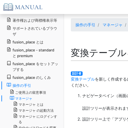
著作権および商標権表示等
操作の手引
マネージャ
サポートされているブラウ
ザ
fusion_place とは
変換テーブル
fusion_place - standard
と premium
fusion_place をセットアッ
プする
設計者
fusion_place のしくみ
変換テーブル
を新しく作成する
ください。
操作の手引
ご使用上の留意事項
ナビゲータペイン（画面
マネージャ
マネージャ とは
設計ツリーが表示されま
マネージャ の起動方法
マネージャ にログインす
設計ツリー上で「アプリケ
る
自分のパスワードを変更