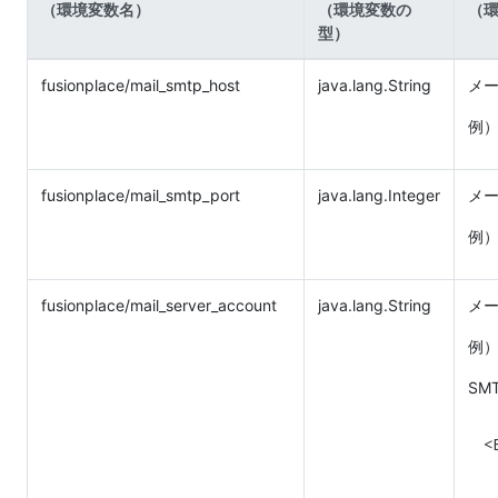
（環境変数名）
（環境変数の
（
型）
fusionplace/mail_smtp_host
java.lang.String
メー
例） 
fusionplace/mail_smtp_port
java.lang.Integer
メー
例）
fusionplace/mail_server_account
java.lang.String
メ
例） 
SM
<