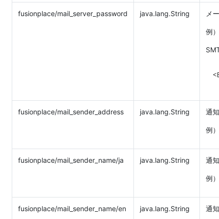
fusionplace/mail_server_password
java.lang.String
メ
例） 
SM
<
fusionplace/mail_sender_address
java.lang.String
通
例） 
fusionplace/mail_sender_name/ja
java.lang.String
通
例）
fusionplace/mail_sender_name/en
java.lang.String
通