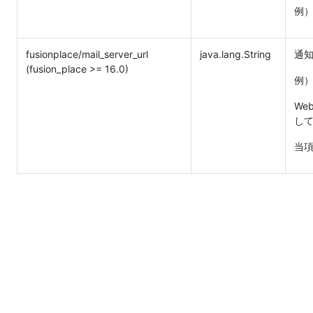
例） 
fusionplace/mail_server_url
java.lang.String
通知
(fusion_place >= 16.0)
例） h
We
し
当